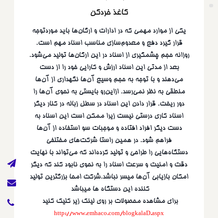
نام
کاغذ خردکن
یکی از موارد مهمی که در ادارات و ارگان‌ها باید موردتوجه
ایمیل
قرار گیرد دفع و معدوم‌سازی مناسب اسناد مهم است.
روزانه حجم چشمگیری از اسناد در این ارگان‌ها تولید می‌شود.
شماره تماس
بعد از مدتی این اسناد ارزش و کارایی خود را از دست
می‌دهند و با توجه به حجم وسیع آن‌ها نگهداری از آن‌ها
پیام
منطقی به نظر نمی‌رسد. ازاین‌رو بایستی به نحوی آن‌ها را
دور ریخت. قرار دادن این اسناد در سطل زباله در کنار دیگر
اسناد کاری درستی نیست زیرا ممکن است این اسناد به
دست دیگر افراد افتاده و موجبات سو استفاده از آن‌ها
فراهم شود. در همین راستا شرکت‌های مختلفی
دستگاه‌هایی را طراحی و تولید کرده‌اند که می‌تواند با نهایت
دقت و امنیت و سرعت اسناد را به نحوی نابود کند که دیگر
تمام حقوق مادی و معنوی سایت مربوط به شرکت امحاء ماشین می باشد.
طراحی
امکان بازیابی آن‌ها میسر نباشد.شرکت امحا بزرگترین تولید
وب سایت:
عامر تجارت خلیج فارس
کننده این دستگاه ها میباشد
برای مشاهده محصولات بر روی لینک زیر کلیک کنید
http://www.emhaco.com/blogkalaD.aspx